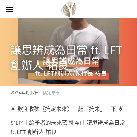
首頁
關於我們
讓思辨成為日常 ft. LFT 
計畫介紹
關於我們
創辦人 祐良
團隊成員
專欄
影響力見習計畫
校園經理人計畫
合作邀約
Podcast 搞定未來
·
講座邀約
登錄
/
註冊
2024年11月7日
搞定未來
校園永續慶典工作坊
搜索
🌟 歡迎收聽《搞定未來》一起「搞未」一下 🌟
S1EP1｜給予者的未來藍圖 #1｜讓思辨成為日常 
ft. LFT 創辦人 祐良