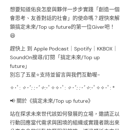
想要知道佑良怎麼與夥伴一步步實踐「創造一個
會思考、友善對話的社會」的使命嗎？趕快來解
鎖搞定未來/Top up future的第一位Giver吧！
😆
趕快上 到 Apple Podcast｜Spotify｜KKBOX｜
SoundOn搜尋/訂閱「搞定未來/Top up 
future」
別忘了五星⭐支持並留言與我們互動喔~
✧･ﾟ: 
✧･ﾟ:
:･ﾟ✧
:･ﾟ✧✧･ﾟ: 
✧･ﾟ:
:･ﾟ✧
:･ﾟ✧✧･ﾟ: *
📢 關於《搞定未來/Top up future》
站在探求未來世代該如何發展的立場，邀請正以
行動回應當代需求與困境的組織或實踐者跳出來