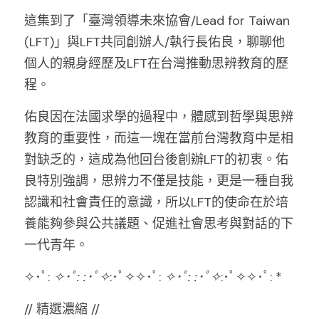
這集到了「臺灣領導未來協會/Lead for Taiwan 
(LFT)」與LFT共同創辦人/執行長佑良，聊聊他
個人的親身經歷及LFT在台灣推動思辨教育的歷
程。
佑良因在法國求學的過程中，體感到哲學與思辨
教育的重要性，而這一塊在當前台灣教育中是相
對缺乏的，這成為他回台後創辦LFT的初衷。佑
良特別強調，思辨力不僅是技能，更是一種自我
認識和社會責任的意識，所以LFT的使命在於培
養能夠參與公共議題、促進社會思考與對話的下
一代青年。
✧･ﾟ: 
✧･ﾟ:
:･ﾟ✧
:･ﾟ✧✧･ﾟ: 
✧･ﾟ:
:･ﾟ✧
:･ﾟ✧✧･ﾟ: *
// 精選濃縮 //