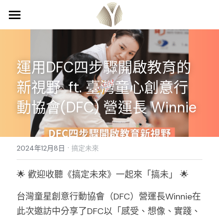
首頁
關於我們
運用DFC四步驟開啟教育的
計畫介紹
關於我們
新視野  ft. 臺灣童心創意行
團隊成員
專欄
影響力見習計畫
動協會(DFC) 營運長 Winnie
校園經理人計畫
合作邀約
Podcast 搞定未來
·
講座邀約
登錄
/
註冊
2024年12月8日
搞定未來
校園永續慶典工作坊
搜索
🌟 歡迎收聽《搞定未來》一起來「搞未」 🌟
台灣童星創意行動協會（DFC）營運長Winnie在
此次邀訪中分享了DFC以「感受、想像、實踐、