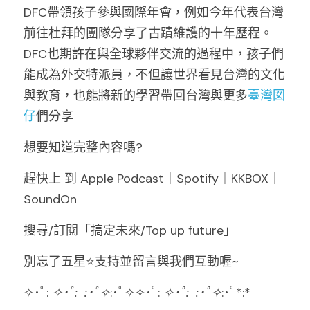
DFC帶領孩子參與國際年會，例如今年代表台灣
前往杜拜的團隊分享了古蹟維護的十年歷程。
DFC也期許在與全球夥伴交流的過程中，孩子們
能成為外交特派員，不但讓世界看見台灣的文化
與教育，也能將新的學習帶回台灣與更多
臺灣囡
仔
們分享
想要知道完整內容嗎?
趕快上 到 Apple Podcast｜Spotify｜KKBOX｜
SoundOn
搜尋/訂閱「搞定未來/Top up future」
別忘了五星⭐支持並留言與我們互動喔~
✧･ﾟ: 
✧･ﾟ:
:･ﾟ✧
:･ﾟ✧✧･ﾟ: 
✧･ﾟ:
:･ﾟ✧
:･ﾟ*:*