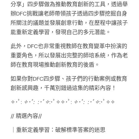
分享」四步驟做為推動教育創新的工具，透過舉
辦DFC挑戰讓老師帶領孩子透過四步驟挖掘自身
所關注的議題並發展創意行動，在歷程中讓孩子
能重新定義學習，發現自己的多元潛能。
此外，DFC也非常重視教師在教育變革中扮演的
重要角色，所以發展出完整的師培系統，作為老
師在教育現場推動創新教育的後盾。
如果你對DFC四步驟、孩子們的行動案例或教育
創新感興趣，千萬別錯過這集的精彩內容！
✧･ﾟ: 
✧･ﾟ:
:･ﾟ✧
:･ﾟ✧✧･ﾟ: 
✧･ﾟ:
:･ﾟ✧
:･ﾟ✧✧
// 精選內容//
｜重新定義學習：破解標準答案的迷思